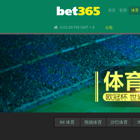
首页
彩票
体育
6:03:49 PM GMT + 8
公告:
NEXTSPIN
EEAI
沙巴
KS
IM
双赢
IM
WAZDA
CHOICE
ICG
乐游
IM
IM 体育
熊猫体育
沙巴体育