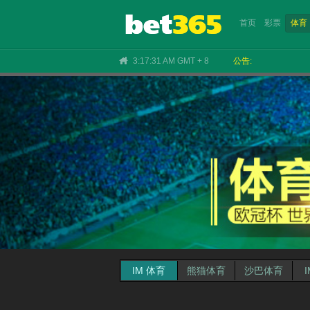
首页
彩票
体育
3:17:31 AM GMT + 8
公告:
NEXTSPIN
EEAI
沙巴
KS
IM
双赢
IM
WAZDA
CHOICE
ICG
乐游
IM
IM 体育
熊猫体育
沙巴体育